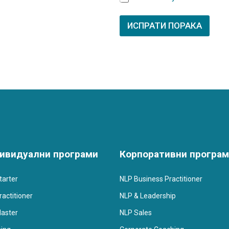
П
О
ИСПРАТИ ПОРАКА
Ш
Т
А
*
п
о
в
е
ќ
е
ивидуални програми
Корпоративни програ
tarter
NLP Business Practitioner
actitioner
NLP & Leadership
aster
NLP Sales