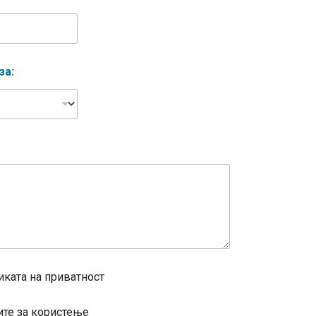
за:
иката на приватност
ите за користење