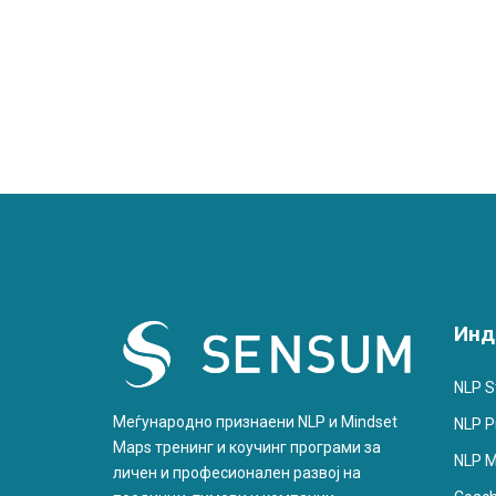
Инд
NLP S
Меѓународно признаени NLP и Mindset
NLP Pr
Maps тренинг и коучинг програми за
NLP M
личен и професионален развој на