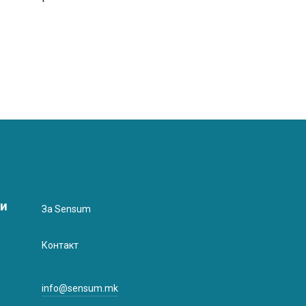
ми
За Sensum
Контакт
info@sensum.mk