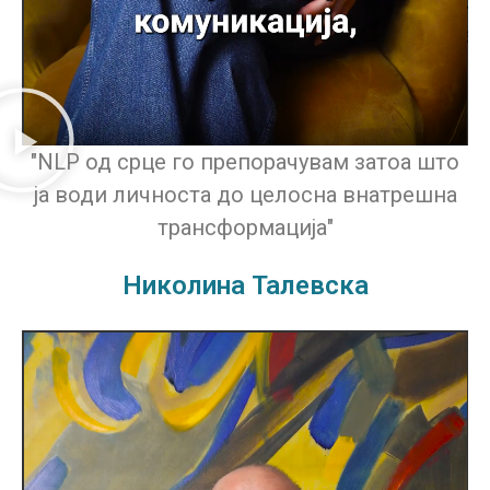
"NLP од срце го препорачувам затоа што
ја води личноста до целосна внатрешна
трансформација"
Николина Талевска