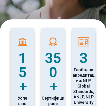
1
35
3
5
0
Глобални
акредитац
+
+
ии: NLP
Global
Standards,
ANLP, NLP
Успе
Сертифици
University
шно
рани