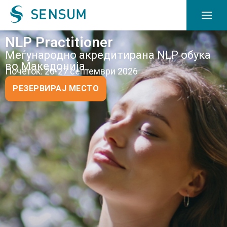
NLP Practitioner
Меѓународно акредитирана NLP обука
во Македонија
Почеток: 26-27 септември 2026
РЕЗЕРВИРАЈ МЕСТО