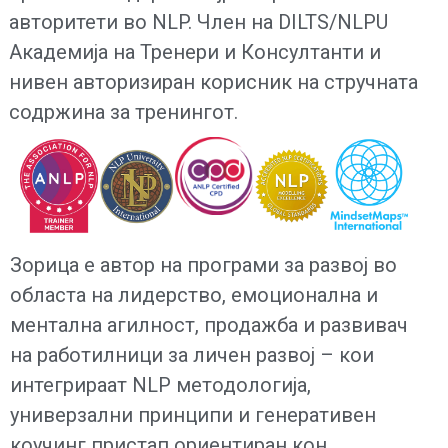
авторитети во NLP. Член на DILTS/NLPU
Академија на Тренери и Консултанти и
нивен авторизиран корисник на стручната
содржина за тренингот.
Зорица е автор на програми за развој во
областа на лидерство, емоционална и
ментална агилност, продажба и развивач
на работилници за личен развој – кои
интегрираат NLP методологија,
универзални принципи и генеративен
коучинг пристап ориентиран кон