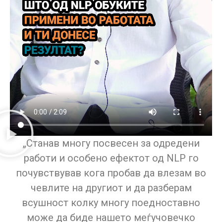
„Станав многу посвесен за одредени
работи и особено ефектот од NLP го
почувствував кога пробав да влезам во
чевлите на другиот и да разберам
всушност колку многу поедноставно
може да биде нашето меѓучовечко