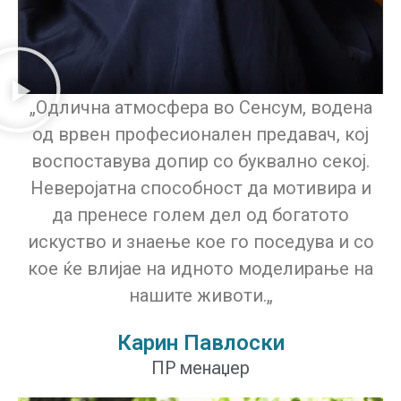
„Одлична атмосфера во Сенсум, водена
од врвен професионален предавач, кој
воспоставува допир со буквално секој.
Неверојатна способност да мотивира и
да пренесе голем дел од богатото
искуство и знаење кое го поседува и со
кое ќе влијае на идното моделирање на
нашите животи.„
Карин Павлоски
ПР менаџер