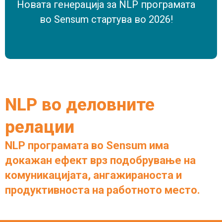
Новата генерација за NLP програмата
во Sensum стартува во 2026!
NLP
во
деловните
релации
NLP програмата во Sensum има
докажан ефект врз подобрување на
комуникацијата, ангажираноста и
продуктивноста на работното место.