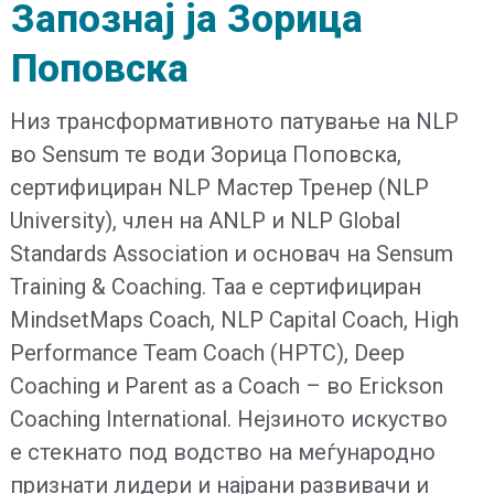
Запознај
ја
Зорица
Поповска
Низ трансформативното патување на NLP
во Sensum те води Зорица Поповска,
сертифициран NLP Мастер Тренер (NLP
University), член на ANLP и NLP Global
Standards Association и основач на Sensum
Training & Coaching. Таа е сертифициран
MindsetMaps Coach, NLP Capital Coach, High
Performance Team Coach (HPTC), Deep
Coaching и Parent as a Coach – во Erickson
Coaching International. Нејзиното искуство
е стекнато под водство на меѓународно
признати лидери и најрани развивачи и