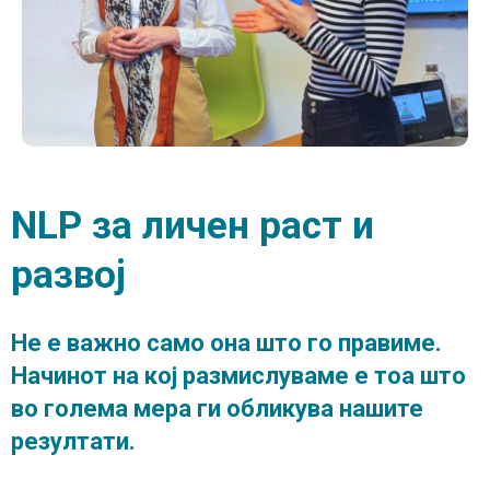
NLP
за
личен
раст
и
развој
Не е важно само она што го правиме.
Начинот на кој размислуваме е тоа што
во голема мера ги обликува нашите
резултати.