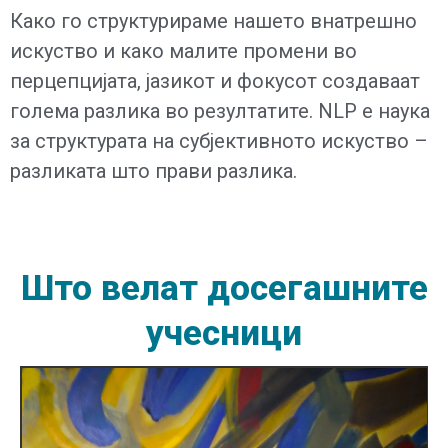
Како го структурираме нашето внатрешно
искуство и како малите промени во
перцепцијата, јазикот и фокусот создаваат
голема разлика во резултатите. NLP е наука
за структурата на субјективното искуство –
разликата што прави разлика.
Што
велат
досегашните
учесници