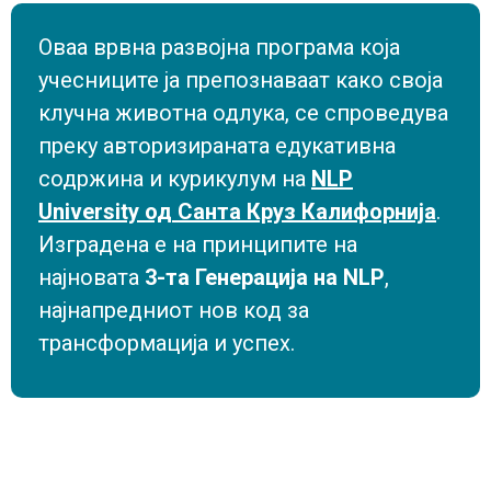
Оваа врвна развојна програма која
учесниците ја препознаваат како своја
клучна животна одлука, се спроведува
преку авторизираната едукативна
содржина и курикулум на
NLP
University од Санта Круз Калифорнија
.
Изградена е на принципите на
најновата
3-та Генерација на NLP
,
најнапредниот нов код за
трансформација и успех.