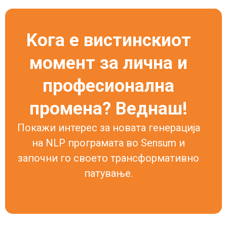
Koга
e
вистинскиот
момент
за
лична
и
професионална
промена?
Веднаш!
Покажи интерес за новата генерација
на NLP програмата во Sensum и
започни го своето трансформативно
патување.