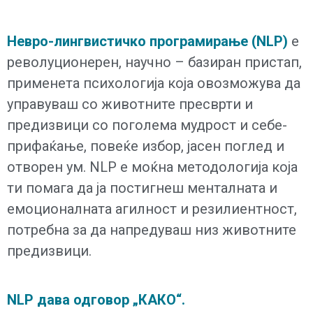
Невро-лингвистичко програмирање (NLP)
е
револуционерен, научно – базиран пристап,
применета психологија која овозможува да
управуваш со животните пресврти и
предизвици со поголема мудрост и себе-
прифаќање, повеќе избор, јасен поглед и
отворен ум. NLP е моќна методологија која
ти помага да ја постигнеш менталната и
емоционалната агилност и резилиентност,
потребна за да напредуваш низ животните
предизвици.
NLP дава одговор „КАКО“.