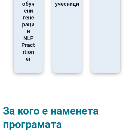
обуч
учесници
ени
гене
раци
и
NLP
Pract
ition
er
За
кого
е
наменета
програмата