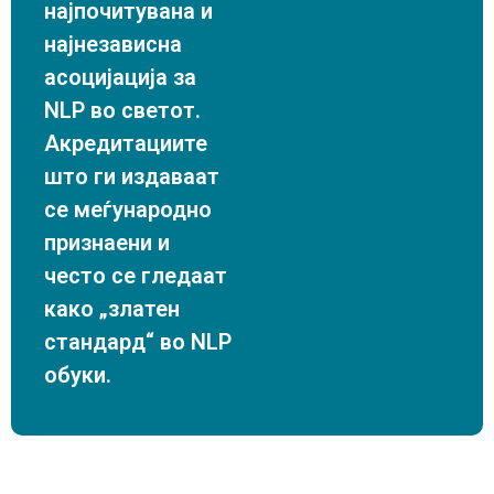
најпочитувана и
најнезависна
асоцијација за
NLP во светот.
Акредитациите
што ги издаваат
се меѓународно
признаени и
често се гледаат
како „златен
стандард“ во NLP
обуки.