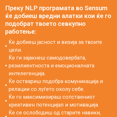
Преку NLP програмата во Sensum
ќе добиеш вредни алатки кои ќе го
подобрат твоето севкупно
работење:
Ќе добиеш јасност и визија за твоите
цели.
Ќе ги зајакнеш самодовербата,
резилиентноста и емоционалната
интелегенција.
Ќе оствариш подобра комуникација и
релации со луѓето околу себе.
Ќе го максимизираш сопствениот
креативен потенцијал и мотивација.
Ќе се ослободиш од старите навики,