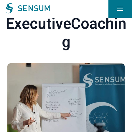
ExecutiveCoachin
g