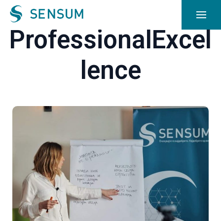
ProfessionalExcel
lence